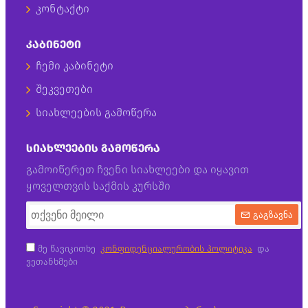
კონტაქტი
ᲙᲐᲑᲘᲜᲔᲢᲘ
ჩემი კაბინეტი
შეკვეთები
სიახლეების გამოწერა
ᲡᲘᲐᲮᲚᲔᲔᲑᲘᲡ ᲒᲐᲛᲝᲬᲔᲠᲐ
გამოიწერეთ ჩვენი სიახლეები და იყავით
ყოველთვის საქმის კურსში
გაგზავნა
მე წავიკითხე
კონფიდენციალურობის პოლიტიკა
და
ვეთანხმები