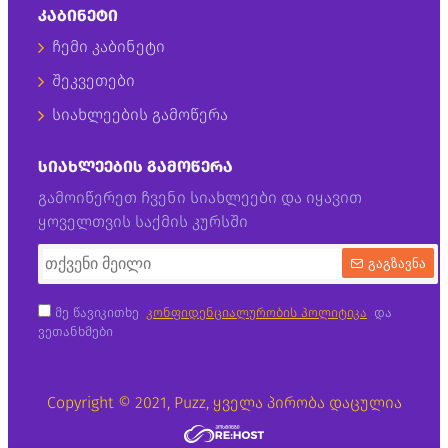
ᲙᲐᲑᲘᲜᲔᲢᲘ
ჩემი კაბინეტი
შეკვეთები
სიახლეების გამოწერა
ᲡᲘᲐᲮᲚᲔᲔᲑᲘᲡ ᲒᲐᲛᲝᲬᲔᲠᲐ
გამოიწერეთ ჩვენი სიახლეები და იყავით
ყოველთვის საქმის კურსში
გაგზავნა
მე წავიკითხე
კონფიდენციალურობის პოლიტიკა
და
ვეთანხმები
Copyright © 2021, Puzz, ყველა პირობა დაცულია