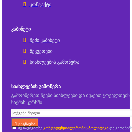
კონტაქტი
ᲙᲐᲑᲘᲜᲔᲢᲘ
ჩემი კაბინეტი
შეკვეთები
სიახლეების გამოწერა
ᲡᲘᲐᲮᲚᲔᲔᲑᲘᲡ ᲒᲐᲛᲝᲬᲔᲠᲐ
გამოიწერეთ ჩვენი სიახლეები და იყავით ყოველთვის
საქმის კურსში
გაგზავნა
მე წავიკითხე
კონფიდენციალურობის პოლიტიკა
და ვეთანხმ