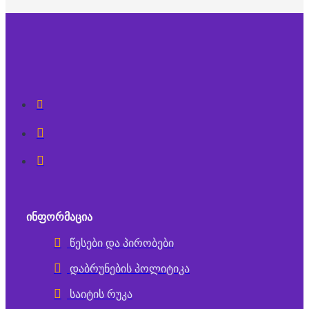
ᲘᲜᲤᲝᲠᲛᲐᲪᲘᲐ
წესები და პირობები
დაბრუნების პოლიტიკა
საიტის რუკა