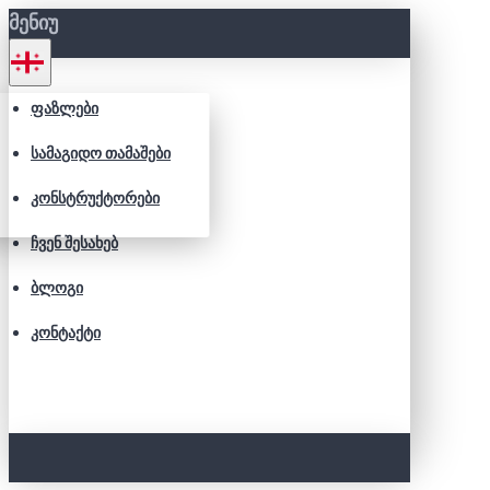
ᲛᲔᲜᲘᲣ
ᲤᲐᲖᲚᲔᲑᲘ
ᲡᲐᲛᲐᲒᲘᲓᲝ ᲗᲐᲛᲐᲨᲔᲑᲘ
ᲙᲝᲜᲡᲢᲠᲣᲥᲢᲝᲠᲔᲑᲘ
ᲩᲕᲔᲜ ᲨᲔᲡᲐᲮᲔᲑ
ᲑᲚᲝᲒᲘ
ᲙᲝᲜᲢᲐᲥᲢᲘ