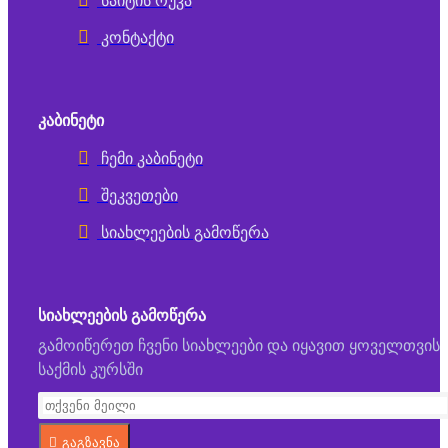
საიტის რუკა
კონტაქტი
ᲙᲐᲑᲘᲜᲔᲢᲘ
ჩემი კაბინეტი
შეკვეთები
სიახლეების გამოწერა
ᲡᲘᲐᲮᲚᲔᲔᲑᲘᲡ ᲒᲐᲛᲝᲬᲔᲠᲐ
გამოიწერეთ ჩვენი სიახლეები და იყავით ყოველთვის
საქმის კურსში
გაგზავნა