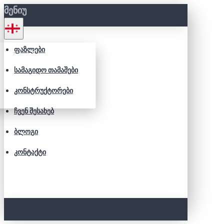
ᲛᲔᲜᲘᲣ
ᲤᲐᲖᲚᲔᲑᲘ
ᲡᲐᲛᲐᲒᲘᲓᲝ ᲗᲐᲛᲐᲨᲔᲑᲘ
ᲙᲝᲜᲡᲢᲠᲣᲥᲢᲝᲠᲔᲑᲘ
ᲩᲕᲔᲜ ᲨᲔᲡᲐᲮᲔᲑ
ᲑᲚᲝᲒᲘ
ᲙᲝᲜᲢᲐᲥᲢᲘ