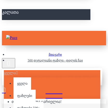
ᲙᲐᲚᲐᲗᲐ
მთავარი
500 დეტალიანი ფაზლი - დილის ჩაი
ყველა
500 ᲓᲔᲢᲐᲚᲘᲐᲜᲘ ᲤᲐᲖᲚᲘ -
ᲓᲘᲚᲘᲡ ᲩᲐᲘ
ყველა
ფაზლები
თქვენი კალათა ცარიელია!