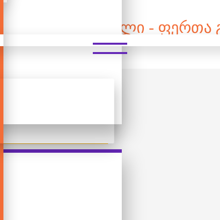
 ᲓᲔᲢᲐᲚᲘᲐᲜᲘ ᲤᲐᲖᲚᲘ - ᲤᲔᲠᲗᲐ 