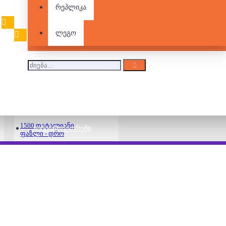
500 დეტალიანი
რეპლიკა
ფაზლი -
ამსტერდამი
27.00 ₾
ლეგო
1500 დეტალიანი
ᲙᲝᲜᲡᲢᲠᲣᲥᲢᲝᲠᲔᲑᲘ
ფაზლი - დრო
44.00 ₾
Catan (ხის