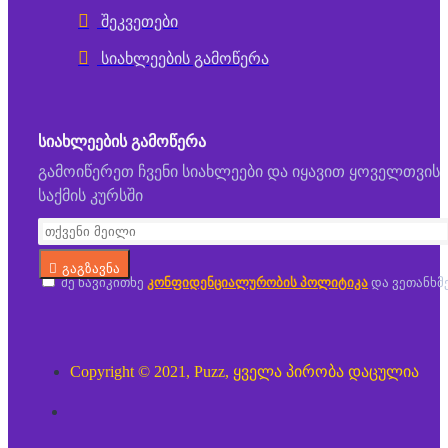
შეკვეთები
სიახლეების გამოწერა
ᲡᲘᲐᲮᲚᲔᲔᲑᲘᲡ ᲒᲐᲛᲝᲬᲔᲠᲐ
გამოიწერეთ ჩვენი სიახლეები და იყავით ყოველთვის
საქმის კურსში
გაგზავნა
მე წავიკითხე
კონფიდენციალურობის პოლიტიკა
და ვეთანხმ
Copyright © 2021, Puzz, ყველა პირობა დაცულია