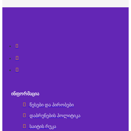
ᲘᲜᲤᲝᲠᲛᲐᲪᲘᲐ
წესები და პირობები
დაბრუნების პოლიტიკა
საიტის რუკა