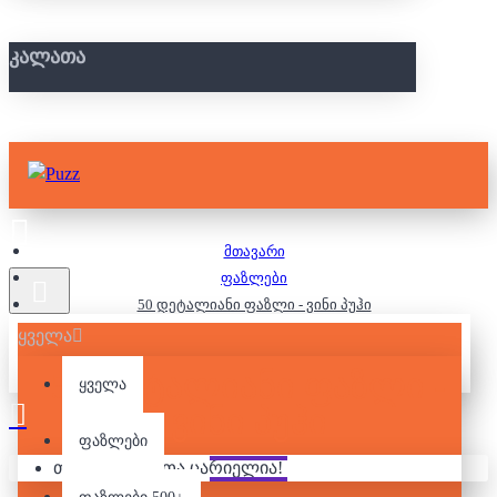
ᲙᲐᲚᲐᲗᲐ
მთავარი
ფაზლები
50 დეტალიანი ფაზლი - ვინი პუჰი
ყველა
50 ᲓᲔᲢᲐᲚᲘᲐᲜᲘ ᲤᲐᲖᲚᲘ -
ყველა
ᲕᲘᲜᲘ ᲞᲣᲰᲘ
ფაზლები
თქვენი კალათა ცარიელია!