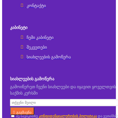
კონტაქტი
ᲙᲐᲑᲘᲜᲔᲢᲘ
ჩემი კაბინეტი
შეკვეთები
სიახლეების გამოწერა
ᲡᲘᲐᲮᲚᲔᲔᲑᲘᲡ ᲒᲐᲛᲝᲬᲔᲠᲐ
გამოიწერეთ ჩვენი სიახლეები და იყავით ყოველთვის
საქმის კურსში
გაგზავნა
მე წავიკითხე
კონფიდენციალურობის პოლიტიკა
და ვეთანხმ