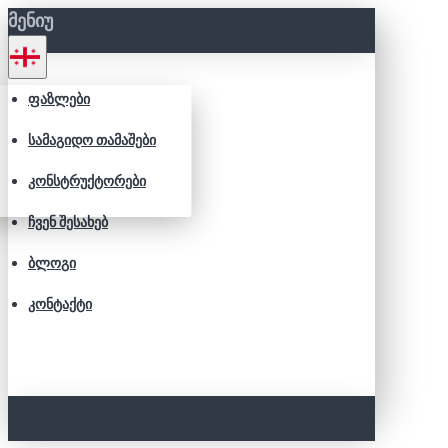
ᲛᲔᲜᲘᲣ
ᲤᲐᲖᲚᲔᲑᲘ
ᲡᲐᲛᲐᲒᲘᲓᲝ ᲗᲐᲛᲐᲨᲔᲑᲘ
ᲙᲝᲜᲡᲢᲠᲣᲥᲢᲝᲠᲔᲑᲘ
ᲩᲕᲔᲜ ᲨᲔᲡᲐᲮᲔᲑ
ᲑᲚᲝᲒᲘ
ᲙᲝᲜᲢᲐᲥᲢᲘ