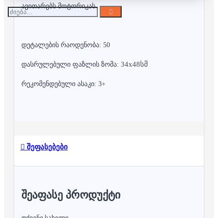
ავითარებს მოტორიკას.
დეტალების რაოდენობა: 50
34x48სმ
დასრულებული ფაზლის ზომა:
რეკომენდებული ასაკი: 3+
შეფასებები
ᲨᲔᲐᲤᲐᲡᲔ ᲞᲠᲝᲓᲣᲥᲢᲘ
თქვენი სახელი