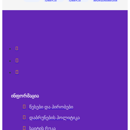
ᲘᲜᲤᲝᲠᲛᲐᲪᲘᲐ
წესები და პირობები
დაბრუნების პოლიტიკა
საიტის რუკა