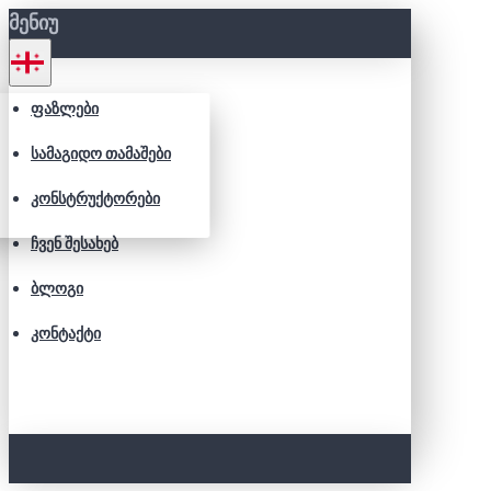
ᲛᲔᲜᲘᲣ
ᲤᲐᲖᲚᲔᲑᲘ
ᲡᲐᲛᲐᲒᲘᲓᲝ ᲗᲐᲛᲐᲨᲔᲑᲘ
ᲙᲝᲜᲡᲢᲠᲣᲥᲢᲝᲠᲔᲑᲘ
ᲩᲕᲔᲜ ᲨᲔᲡᲐᲮᲔᲑ
ᲑᲚᲝᲒᲘ
ᲙᲝᲜᲢᲐᲥᲢᲘ