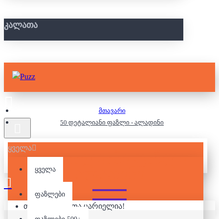
ᲙᲐᲚᲐᲗᲐ
მთავარი
50 დეტალიანი ფაზლი - ალადინი
ყველა
50 ᲓᲔᲢᲐᲚᲘᲐᲜᲘ ᲤᲐᲖᲚᲘ -
ᲐᲚᲐᲓᲘᲜᲘ
ყველა
ფაზლები
თქვენი კალათა ცარიელია!