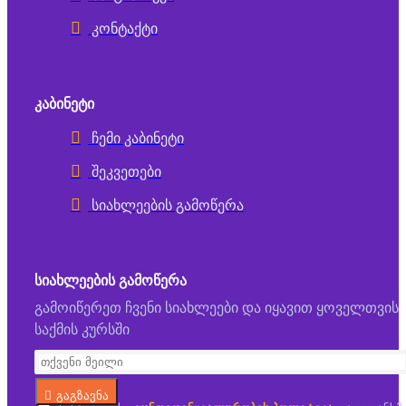
კონტაქტი
ᲙᲐᲑᲘᲜᲔᲢᲘ
ჩემი კაბინეტი
შეკვეთები
სიახლეების გამოწერა
ᲡᲘᲐᲮᲚᲔᲔᲑᲘᲡ ᲒᲐᲛᲝᲬᲔᲠᲐ
გამოიწერეთ ჩვენი სიახლეები და იყავით ყოველთვის
საქმის კურსში
გაგზავნა