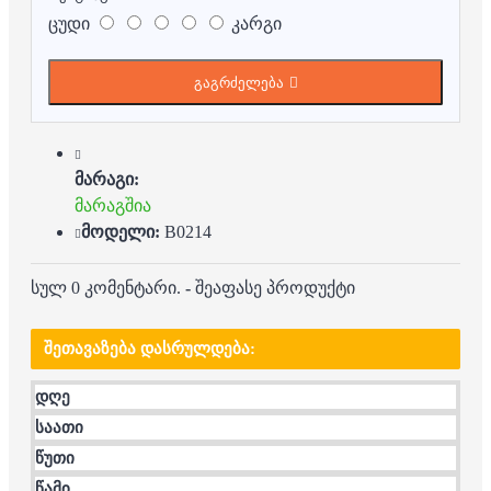
ცუდი
კარგი
გაგრძელება
მარაგი:
მარაგშია
მოდელი:
B0214
სულ 0 კომენტარი.
-
შეაფასე პროდუქტი
ᲨᲔᲗᲐᲕᲐᲖᲔᲑᲐ ᲓᲐᲡᲠᲣᲚᲓᲔᲑᲐ:
დღე
საათი
წუთი
წამი