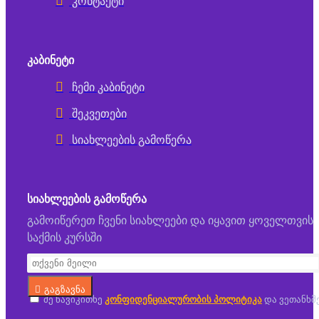
კონტაქტი
ᲙᲐᲑᲘᲜᲔᲢᲘ
ჩემი კაბინეტი
შეკვეთები
სიახლეების გამოწერა
ᲡᲘᲐᲮᲚᲔᲔᲑᲘᲡ ᲒᲐᲛᲝᲬᲔᲠᲐ
გამოიწერეთ ჩვენი სიახლეები და იყავით ყოველთვის
საქმის კურსში
გაგზავნა
მე წავიკითხე
კონფიდენციალურობის პოლიტიკა
და ვეთანხმ