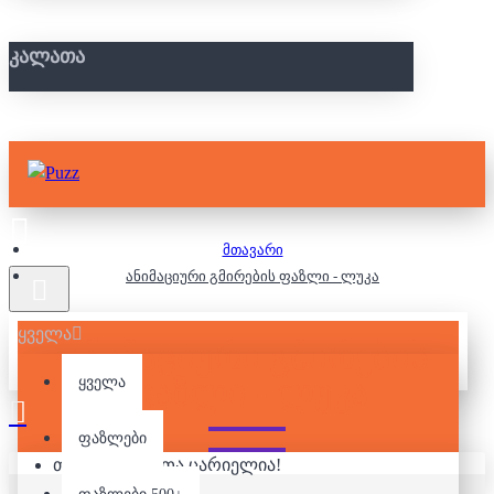
ᲙᲐᲚᲐᲗᲐ
მთავარი
ანიმაციური გმირების ფაზლი - ლუკა
ყველა
ᲐᲜᲘᲛᲐᲪᲘᲣᲠᲘ ᲒᲛᲘᲠᲔᲑᲘᲡ
ᲤᲐᲖᲚᲘ - ᲚᲣᲙᲐ
ყველა
ფაზლები
თქვენი კალათა ცარიელია!