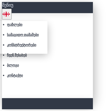
ᲛᲔᲜᲘᲣ
ᲤᲐᲖᲚᲔᲑᲘ
ᲡᲐᲛᲐᲒᲘᲓᲝ ᲗᲐᲛᲐᲨᲔᲑᲘ
ᲙᲝᲜᲡᲢᲠᲣᲥᲢᲝᲠᲔᲑᲘ
ᲩᲕᲔᲜ ᲨᲔᲡᲐᲮᲔᲑ
ᲑᲚᲝᲒᲘ
ᲙᲝᲜᲢᲐᲥᲢᲘ