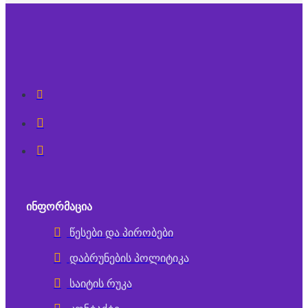
ᲘᲜᲤᲝᲠᲛᲐᲪᲘᲐ
წესები და პირობები
დაბრუნების პოლიტიკა
საიტის რუკა