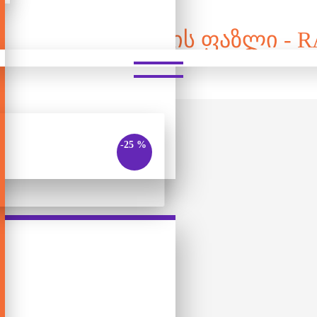
ᲛᲐᲪᲘᲣᲠᲘ ᲒᲛᲘᲠᲔᲑᲘᲡ ᲤᲐᲖᲚᲘ - 
-25 %