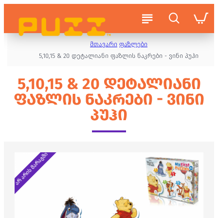
მთავარი
ფაზლები
5,10,15 & 20 დეტალიანი ფაზლის ნაკრები - ვინი პუჰი
5,10,15 & 20 ᲓᲔᲢᲐᲚᲘᲐᲜᲘ
ᲤᲐᲖᲚᲘᲡ ᲜᲐᲙᲠᲔᲑᲘ - ᲕᲘᲜᲘ
ᲞᲣᲰᲘ
არ არის მარაგში