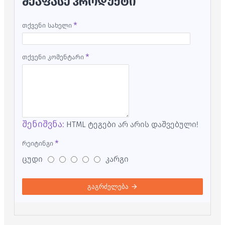
ᲨᲔᲐᲤᲐᲡᲔ ᲞᲠᲝᲓᲣᲥᲢᲘ
თქვენი სახელი
თქვენი კომენტარი
შენიშვნა:
HTML ტეგები არ არის დაშვებული!
რეიტინგი
ცუდი
კარგი
გაგრძელება