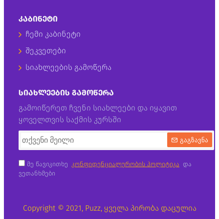
ᲙᲐᲑᲘᲜᲔᲢᲘ
ჩემი კაბინეტი
შეკვეთები
სიახლეების გამოწერა
ᲡᲘᲐᲮᲚᲔᲔᲑᲘᲡ ᲒᲐᲛᲝᲬᲔᲠᲐ
გამოიწერეთ ჩვენი სიახლეები და იყავით
ყოველთვის საქმის კურსში
გაგზავნა
მე წავიკითხე
კონფიდენციალურობის პოლიტიკა
და
ვეთანხმები
Copyright © 2021, Puzz, ყველა პირობა დაცულია