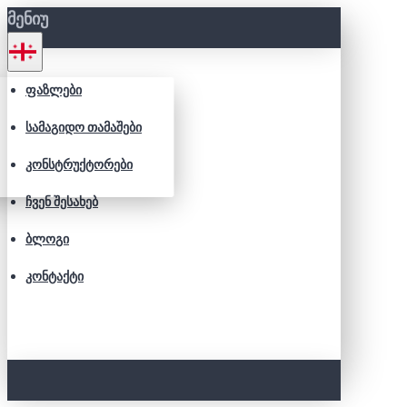
ᲛᲔᲜᲘᲣ
ᲤᲐᲖᲚᲔᲑᲘ
ᲡᲐᲛᲐᲒᲘᲓᲝ ᲗᲐᲛᲐᲨᲔᲑᲘ
ᲙᲝᲜᲡᲢᲠᲣᲥᲢᲝᲠᲔᲑᲘ
ᲩᲕᲔᲜ ᲨᲔᲡᲐᲮᲔᲑ
ᲑᲚᲝᲒᲘ
ᲙᲝᲜᲢᲐᲥᲢᲘ