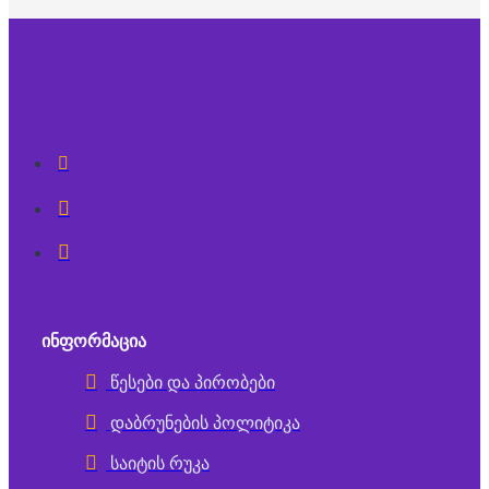
ᲘᲜᲤᲝᲠᲛᲐᲪᲘᲐ
წესები და პირობები
დაბრუნების პოლიტიკა
საიტის რუკა