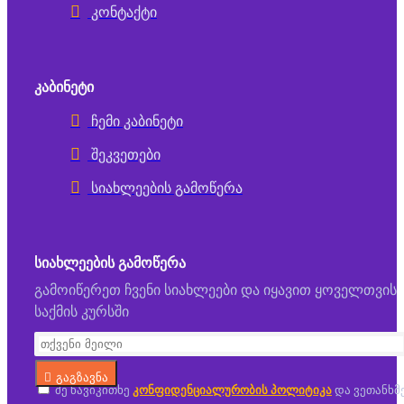
კონტაქტი
ᲙᲐᲑᲘᲜᲔᲢᲘ
ჩემი კაბინეტი
შეკვეთები
სიახლეების გამოწერა
ᲡᲘᲐᲮᲚᲔᲔᲑᲘᲡ ᲒᲐᲛᲝᲬᲔᲠᲐ
გამოიწერეთ ჩვენი სიახლეები და იყავით ყოველთვის
საქმის კურსში
გაგზავნა
მე წავიკითხე
კონფიდენციალურობის პოლიტიკა
და ვეთანხმ