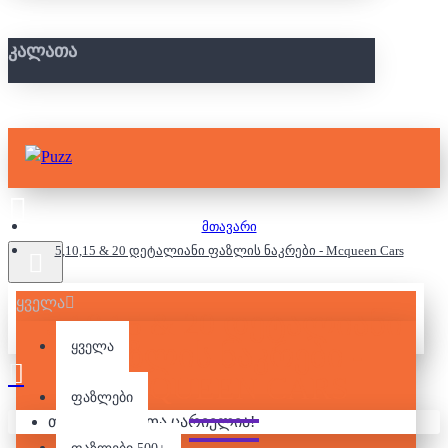
ᲙᲐᲚᲐᲗᲐ
მთავარი
5,10,15 & 20 დეტალიანი ფაზლის ნაკრები - Mcqueen Cars
ყველა
5,10,15 & 20 ᲓᲔᲢᲐᲚᲘᲐᲜᲘ
ᲤᲐᲖᲚᲘᲡ ᲜᲐᲙᲠᲔᲑᲘ -
ყველა
MCQUEEN CARS
ფაზლები
თქვენი კალათა ცარიელია!