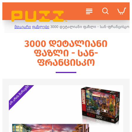
მთავარი
ფაზლები
3000 დეტალიანი ფაზლი - სან-ფრანცისკო
3000 ᲓᲔᲢᲐᲚᲘᲐᲜᲘ
ᲤᲐᲖᲚᲘ - ᲡᲐᲜ-
ᲤᲠᲐᲜᲪᲘᲡᲙᲝ
არ არის მარაგში