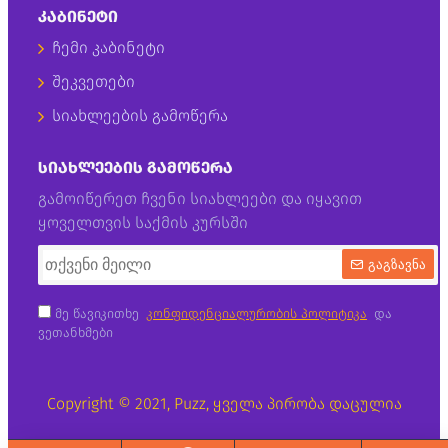
ᲙᲐᲑᲘᲜᲔᲢᲘ
ჩემი კაბინეტი
შეკვეთები
სიახლეების გამოწერა
ᲡᲘᲐᲮᲚᲔᲔᲑᲘᲡ ᲒᲐᲛᲝᲬᲔᲠᲐ
გამოიწერეთ ჩვენი სიახლეები და იყავით
ყოველთვის საქმის კურსში
გაგზავნა
მე წავიკითხე
კონფიდენციალურობის პოლიტიკა
და
ვეთანხმები
Copyright © 2021, Puzz, ყველა პირობა დაცულია