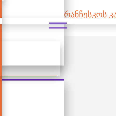
ᲜᲘ ᲤᲐᲖᲚᲘ - ᲓᲘ ᲤᲠᲐᲜᲩᲔᲡᲙᲝᲡ Კ