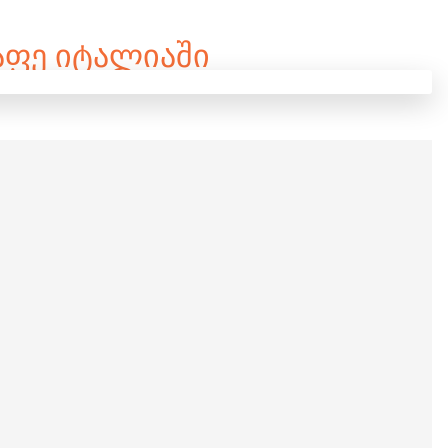
ᲐᲤᲔ ᲘᲢᲐᲚᲘᲐᲨᲘ