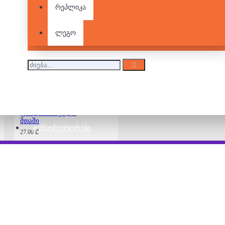
500 დეტალიანი
რეპლიკა
ფაზლი - ფერადი
ქალაქი
27.00 ₾
ლეგო
500 დეტალიანი
ფაზლი - სოფელი
მთაში
ᲙᲝᲜᲡᲢᲠᲣᲥᲢᲝᲠᲔᲑᲘ
27.00 ₾
500 დეტალიანი
ფაზლი - სიცოცხლე
წყალქვეშ