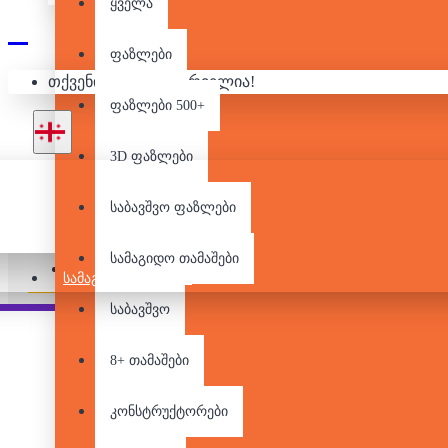
ყველა
500 ᲓᲔᲢᲐᲚᲘᲐ
ფაზლები
თქვენი კალათა ცარიელია!
ფაზლები 500+
3D ფაზლები
საბავშვო ფაზლები
არ არის მარაგში
სამაგიდო თამაშები
Pair it With
People Also Bought
ᲡᲐᲛᲐᲒᲘᲓᲝ ᲗᲐᲛᲐᲨᲔᲑᲘ
საბავშვო
8+ თამაშები
კონსტრუქტორები