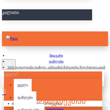
ᲙᲐᲚᲐᲗᲐ
მთავარი
ფაზლები
3000 დეტალიანი ფაზლი - აბრაამის შეხვედრა მელქისედეკთან
ყველა
3000 ᲓᲔᲢᲐᲚᲘᲐᲜᲘ ᲤᲐᲖᲚᲘ -
ყველა
ᲐᲑᲠᲐᲐᲛᲘᲡ ᲨᲔᲮᲕᲔᲓᲠᲐ
ფაზლები
ᲛᲔᲚᲥᲘᲡᲔᲓᲔᲙᲗᲐᲜ
თქვენი კალათა ცარიელია!