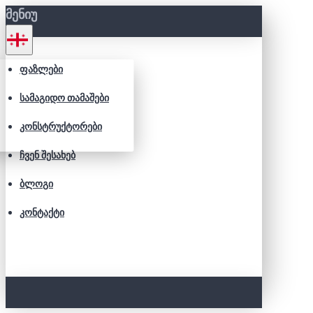
ᲛᲔᲜᲘᲣ
ᲤᲐᲖᲚᲔᲑᲘ
ᲡᲐᲛᲐᲒᲘᲓᲝ ᲗᲐᲛᲐᲨᲔᲑᲘ
ᲙᲝᲜᲡᲢᲠᲣᲥᲢᲝᲠᲔᲑᲘ
ᲩᲕᲔᲜ ᲨᲔᲡᲐᲮᲔᲑ
ᲑᲚᲝᲒᲘ
ᲙᲝᲜᲢᲐᲥᲢᲘ