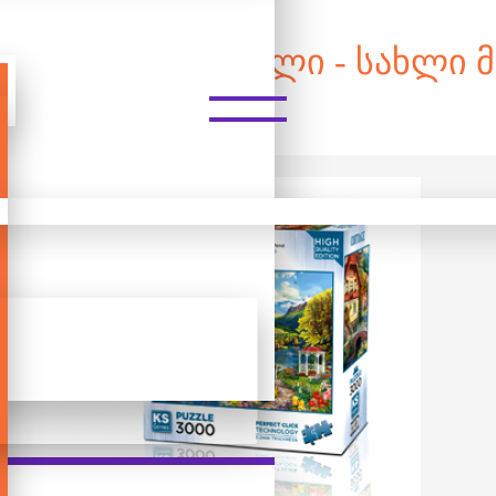
 ᲓᲔᲢᲐᲚᲘᲐᲜᲘ ᲤᲐᲖᲚᲘ - ᲡᲐᲮᲚᲘ 