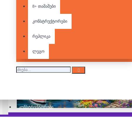
8+ თამაშები
კონსტრუქტორები
რეპლიკა
ლეგო
ᲙᲝᲜᲡᲢᲠᲣᲥᲢᲝᲠᲔᲑᲘ