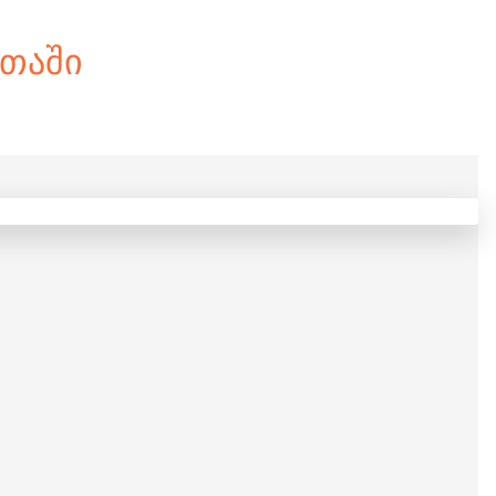
ᲛᲗᲐᲨᲘ