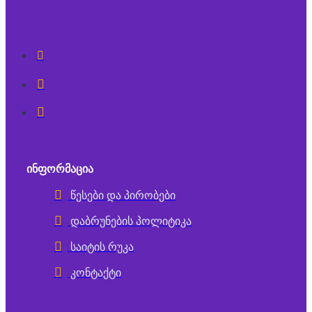
ᲘᲜᲤᲝᲠᲛᲐᲪᲘᲐ
წესები და პირობები
დაბრუნების პოლიტიკა
საიტის რუკა
კონტაქტი