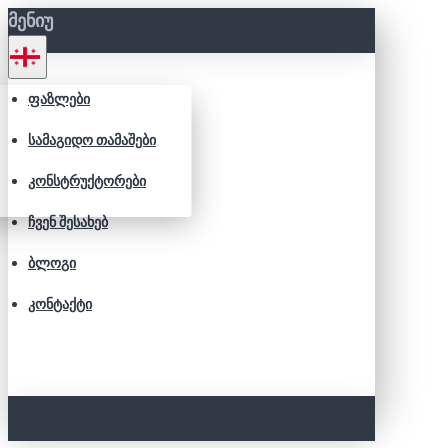
ᲛᲔᲜᲘᲣ
ᲤᲐᲖᲚᲔᲑᲘ
ᲡᲐᲛᲐᲒᲘᲓᲝ ᲗᲐᲛᲐᲨᲔᲑᲘ
ᲙᲝᲜᲡᲢᲠᲣᲥᲢᲝᲠᲔᲑᲘ
ᲩᲕᲔᲜ ᲨᲔᲡᲐᲮᲔᲑ
ᲑᲚᲝᲒᲘ
ᲙᲝᲜᲢᲐᲥᲢᲘ