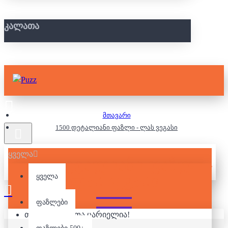
ᲙᲐᲚᲐᲗᲐ
მთავარი
1500 დეტალიანი ფაზლი - ლას ვეგასი
ყველა
1500 ᲓᲔᲢᲐᲚᲘᲐᲜᲘ ᲤᲐᲖᲚᲘ -
ᲚᲐᲡ ᲕᲔᲒᲐᲡᲘ
ყველა
ფაზლები
თქვენი კალათა ცარიელია!