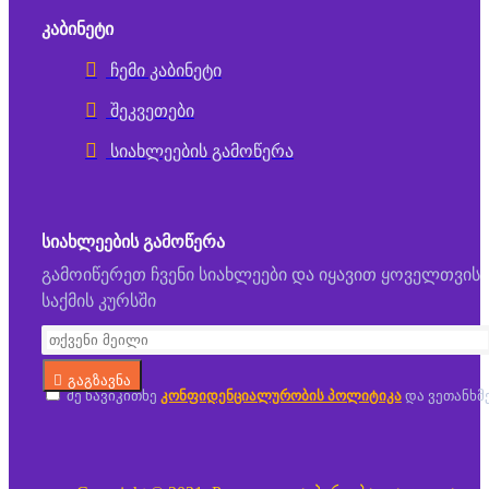
ᲙᲐᲑᲘᲜᲔᲢᲘ
ჩემი კაბინეტი
შეკვეთები
სიახლეების გამოწერა
ᲡᲘᲐᲮᲚᲔᲔᲑᲘᲡ ᲒᲐᲛᲝᲬᲔᲠᲐ
გამოიწერეთ ჩვენი სიახლეები და იყავით ყოველთვის
საქმის კურსში
გაგზავნა
მე წავიკითხე
კონფიდენციალურობის პოლიტიკა
და ვეთანხმ