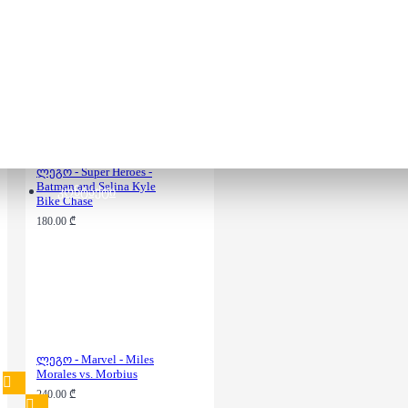
Thanos
180.00 ₾
ლეგო - Super Heroes -
Batman and Selina Kyle
ᲙᲝᲜᲢᲐᲥᲢᲘ
Bike Chase
180.00 ₾
ლეგო - Marvel - Miles
Morales vs. Morbius
240.00 ₾