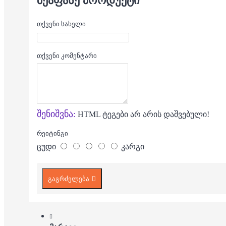
ᲨᲔᲐᲤᲐᲡᲔ ᲞᲠᲝᲓᲣᲥᲢᲘ
თქვენი სახელი
თქვენი კომენტარი
შენიშვნა:
HTML ტეგები არ არის დაშვებული!
რეიტინგი
ცუდი
კარგი
გაგრძელება