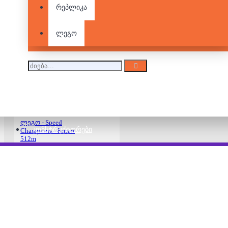
რეპლიკა
ლეგო - BrickHeadz -
ლეგო
FC Barcelona
140.00 ₾
ლეგო - Speed
ᲙᲝᲜᲡᲢᲠᲣᲥᲢᲝᲠᲔᲑᲘ
Champions - Ferrari
512m
150.00 ₾
190.00 ₾
ლეგო - Marvel -