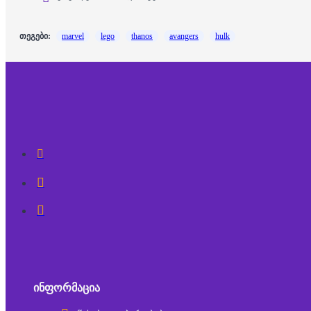
თეგები:
marvel
lego
thanos
avangers
hulk
ᲘᲜᲤᲝᲠᲛᲐᲪᲘᲐ