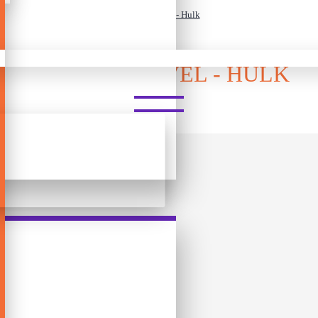
ლეგო - Marvel - Hulk
ᲚᲔᲒᲝ - MARVEL - HULK