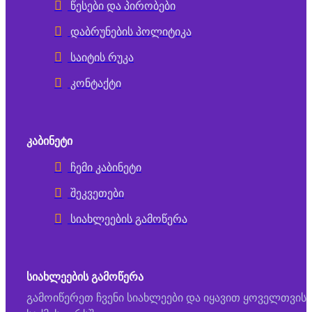
წესები და პირობები
დაბრუნების პოლიტიკა
საიტის რუკა
კონტაქტი
ᲙᲐᲑᲘᲜᲔᲢᲘ
ჩემი კაბინეტი
შეკვეთები
სიახლეების გამოწერა
ᲡᲘᲐᲮᲚᲔᲔᲑᲘᲡ ᲒᲐᲛᲝᲬᲔᲠᲐ
გამოიწერეთ ჩვენი სიახლეები და იყავით ყოველთვის