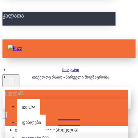
ᲙᲐᲚᲐᲗᲐ
მთავარი
თიქეთ თუ რაიდ - პირველი მოგზაურობა
ყველა
ᲗᲘᲥᲔᲗ ᲗᲣ ᲠᲐᲘᲓ -
ᲞᲘᲠᲕᲔᲚᲘ ᲛᲝᲒᲖᲐᲣᲠᲝᲑᲐ
ყველა
ფაზლები
თქვენი კალათა ცარიელია!