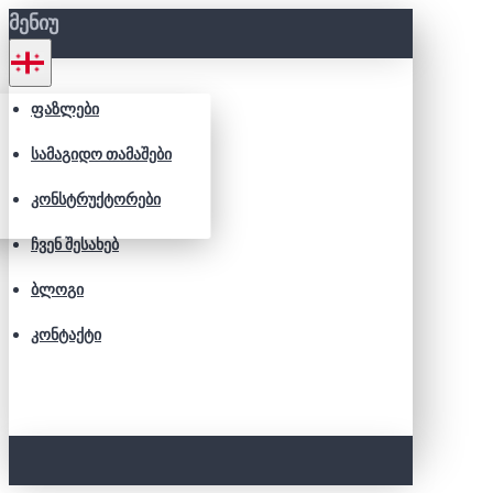
ᲛᲔᲜᲘᲣ
ᲤᲐᲖᲚᲔᲑᲘ
ᲡᲐᲛᲐᲒᲘᲓᲝ ᲗᲐᲛᲐᲨᲔᲑᲘ
ᲙᲝᲜᲡᲢᲠᲣᲥᲢᲝᲠᲔᲑᲘ
ᲩᲕᲔᲜ ᲨᲔᲡᲐᲮᲔᲑ
ᲑᲚᲝᲒᲘ
ᲙᲝᲜᲢᲐᲥᲢᲘ