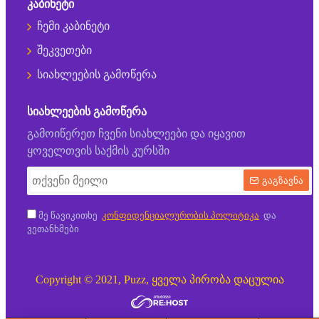
ᲙᲐᲑᲘᲜᲔᲢᲘ
ჩემი კაბინეტი
შეკვეთები
სიახლეების გამოწერა
ᲡᲘᲐᲮᲚᲔᲔᲑᲘᲡ ᲒᲐᲛᲝᲬᲔᲠᲐ
გამოიწერეთ ჩვენი სიახლეები და იყავით
ყოველთვის საქმის კურსში
გაგზავნა
მე წავიკითხე
კონფიდენციალურობის პოლიტიკა
და
ვეთანხმები
Copyright © 2021, Puzz, ყველა პირობა დაცულია