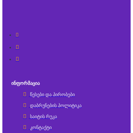
ᲘᲜᲤᲝᲠᲛᲐᲪᲘᲐ
წესები და პირობები
დაბრუნების პოლიტიკა
საიტის რუკა
კონტაქტი