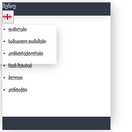
ᲛᲔᲜᲘᲣ
ᲤᲐᲖᲚᲔᲑᲘ
ᲡᲐᲛᲐᲒᲘᲓᲝ ᲗᲐᲛᲐᲨᲔᲑᲘ
ᲙᲝᲜᲡᲢᲠᲣᲥᲢᲝᲠᲔᲑᲘ
ᲩᲕᲔᲜ ᲨᲔᲡᲐᲮᲔᲑ
ᲑᲚᲝᲒᲘ
ᲙᲝᲜᲢᲐᲥᲢᲘ