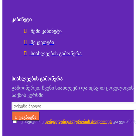
ᲙᲐᲑᲘᲜᲔᲢᲘ
ჩემი კაბინეტი
შეკვეთები
სიახლეების გამოწერა
ᲡᲘᲐᲮᲚᲔᲔᲑᲘᲡ ᲒᲐᲛᲝᲬᲔᲠᲐ
გამოიწერეთ ჩვენი სიახლეები და იყავით ყოველთვის
საქმის კურსში
გაგზავნა
მე წავიკითხე
კონფიდენციალურობის პოლიტიკა
და ვეთანხმ