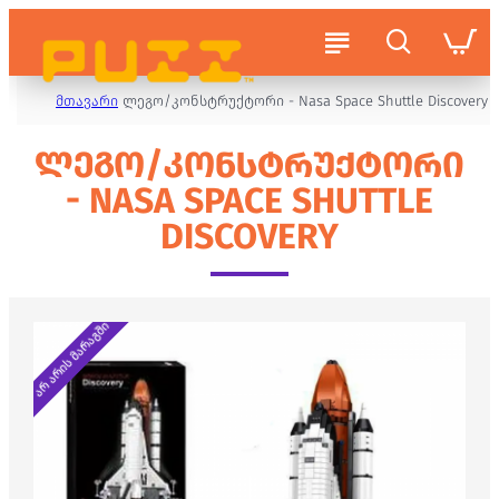
მთავარი
ლეგო/კონსტრუქტორი - Nasa Space Shuttle Discovery
ᲚᲔᲒᲝ/ᲙᲝᲜᲡᲢᲠᲣᲥᲢᲝᲠᲘ
- NASA SPACE SHUTTLE
DISCOVERY
არ არის მარაგში