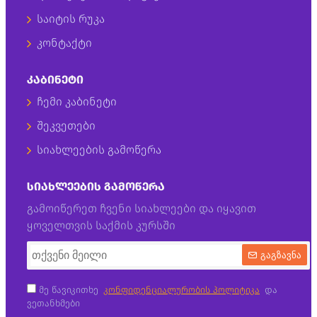
საიტის რუკა
კონტაქტი
ᲙᲐᲑᲘᲜᲔᲢᲘ
ჩემი კაბინეტი
შეკვეთები
სიახლეების გამოწერა
ᲡᲘᲐᲮᲚᲔᲔᲑᲘᲡ ᲒᲐᲛᲝᲬᲔᲠᲐ
გამოიწერეთ ჩვენი სიახლეები და იყავით
ყოველთვის საქმის კურსში
გაგზავნა
მე წავიკითხე
კონფიდენციალურობის პოლიტიკა
და
ვეთანხმები