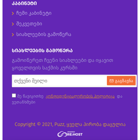
ᲙᲐᲑᲘᲜᲔᲢᲘ
ჩემი კაბინეტი
შეკვეთები
სიახლეების გამოწერა
ᲡᲘᲐᲮᲚᲔᲔᲑᲘᲡ ᲒᲐᲛᲝᲬᲔᲠᲐ
გამოიწერეთ ჩვენი სიახლეები და იყავით
ყოველთვის საქმის კურსში
გაგზავნა
მე წავიკითხე
კონფიდენციალურობის პოლიტიკა
და
ვეთანხმები
Copyright © 2021, Puzz, ყველა პირობა დაცულია