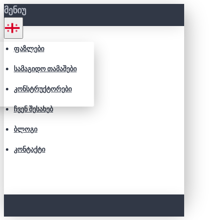
ᲛᲔᲜᲘᲣ
ᲤᲐᲖᲚᲔᲑᲘ
ᲡᲐᲛᲐᲒᲘᲓᲝ ᲗᲐᲛᲐᲨᲔᲑᲘ
ᲙᲝᲜᲡᲢᲠᲣᲥᲢᲝᲠᲔᲑᲘ
ᲩᲕᲔᲜ ᲨᲔᲡᲐᲮᲔᲑ
ᲑᲚᲝᲒᲘ
ᲙᲝᲜᲢᲐᲥᲢᲘ