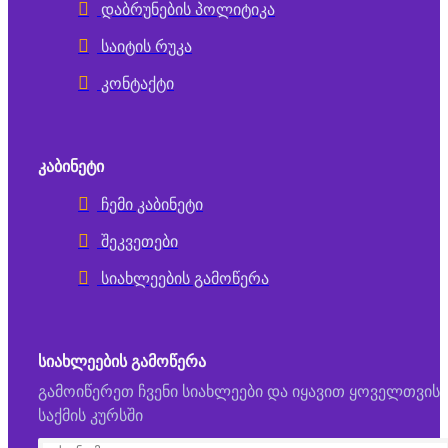
დაბრუნების პოლიტიკა
საიტის რუკა
კონტაქტი
ᲙᲐᲑᲘᲜᲔᲢᲘ
ჩემი კაბინეტი
შეკვეთები
სიახლეების გამოწერა
ᲡᲘᲐᲮᲚᲔᲔᲑᲘᲡ ᲒᲐᲛᲝᲬᲔᲠᲐ
გამოიწერეთ ჩვენი სიახლეები და იყავით ყოველთვის
საქმის კურსში