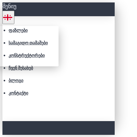
ᲛᲔᲜᲘᲣ
ᲤᲐᲖᲚᲔᲑᲘ
ᲡᲐᲛᲐᲒᲘᲓᲝ ᲗᲐᲛᲐᲨᲔᲑᲘ
ᲙᲝᲜᲡᲢᲠᲣᲥᲢᲝᲠᲔᲑᲘ
ᲩᲕᲔᲜ ᲨᲔᲡᲐᲮᲔᲑ
ᲑᲚᲝᲒᲘ
ᲙᲝᲜᲢᲐᲥᲢᲘ