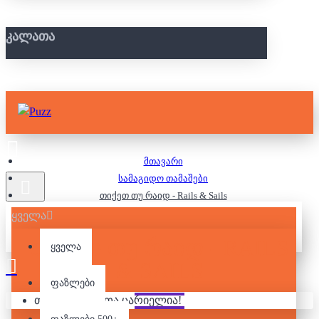
ᲙᲐᲚᲐᲗᲐ
მთავარი
სამაგიდო თამაშები
თიქეთ თუ რაიდ - Rails & Sails
ყველა
ᲗᲘᲥᲔᲗ ᲗᲣ ᲠᲐᲘᲓ - RAILS
ყველა
& SAILS
ფაზლები
თქვენი კალათა ცარიელია!