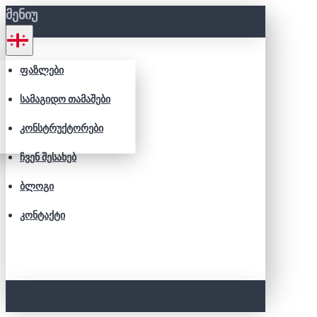
ᲛᲔᲜᲘᲣ
ᲤᲐᲖᲚᲔᲑᲘ
ᲡᲐᲛᲐᲒᲘᲓᲝ ᲗᲐᲛᲐᲨᲔᲑᲘ
ᲙᲝᲜᲡᲢᲠᲣᲥᲢᲝᲠᲔᲑᲘ
ᲩᲕᲔᲜ ᲨᲔᲡᲐᲮᲔᲑ
ᲑᲚᲝᲒᲘ
ᲙᲝᲜᲢᲐᲥᲢᲘ