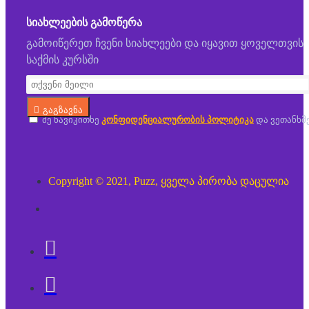
ᲡᲘᲐᲮᲚᲔᲔᲑᲘᲡ ᲒᲐᲛᲝᲬᲔᲠᲐ
გამოიწერეთ ჩვენი სიახლეები და იყავით ყოველთვის
საქმის კურსში
გაგზავნა
მე წავიკითხე
კონფიდენციალურობის პოლიტიკა
და ვეთანხმ
Copyright © 2021, Puzz, ყველა პირობა დაცულია