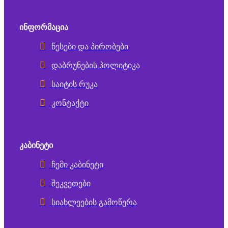
ᲘᲜᲤᲝᲠᲛᲐᲪᲘᲐ
წესები და პირობები
დაბრუნების პოლიტიკა
საიტის რუკა
კონტაქტი
ᲙᲐᲑᲘᲜᲔᲢᲘ
ჩემი კაბინეტი
შეკვეთები
სიახლეების გამოწერა