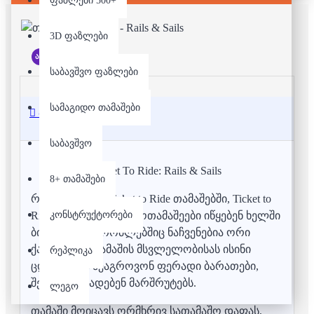
ფაზლები 500+
3D ფაზლები
არ არის მარაგში
საბავშვო ფაზლები
სამაგიდო თამაშები
აღწერა
საბავშვო
Ticket To Ride: Rails & Sails
8+ თამაშები
როგორც სხვა Ticket to Ride თამაშებში, Ticket to
კონსტრუქტორები
Ride: Rails & Sails-ში მოთამაშეები იწყებენ ხელში
ბილეთებით, რომლებშიც ნაჩვენებია ორი
ქალაქი და თამაშის მსვლელობისას ისინი
რეპლიკა
ცდილობენ შეაგროვონ ფერადი ბარათები,
შემდეგ აცხადებენ მარშრუტებს.
ლეგო
თამაში მოიცავს ორმხრივ სათამაშო დაფას,