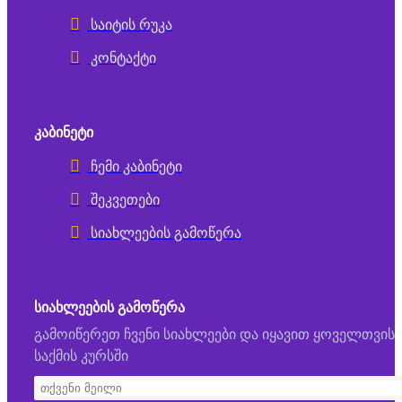
საიტის რუკა
კონტაქტი
ᲙᲐᲑᲘᲜᲔᲢᲘ
ჩემი კაბინეტი
შეკვეთები
სიახლეების გამოწერა
ᲡᲘᲐᲮᲚᲔᲔᲑᲘᲡ ᲒᲐᲛᲝᲬᲔᲠᲐ
გამოიწერეთ ჩვენი სიახლეები და იყავით ყოველთვის
საქმის კურსში