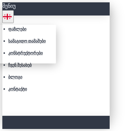
ᲛᲔᲜᲘᲣ
ᲤᲐᲖᲚᲔᲑᲘ
ᲡᲐᲛᲐᲒᲘᲓᲝ ᲗᲐᲛᲐᲨᲔᲑᲘ
ᲙᲝᲜᲡᲢᲠᲣᲥᲢᲝᲠᲔᲑᲘ
ᲩᲕᲔᲜ ᲨᲔᲡᲐᲮᲔᲑ
ᲑᲚᲝᲒᲘ
ᲙᲝᲜᲢᲐᲥᲢᲘ