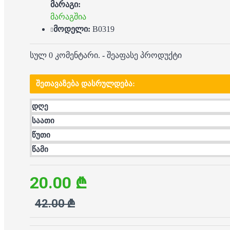
მარაგი:
მარაგშია
მოდელი:
B0319
სულ 0 კომენტარი.
-
შეაფასე პროდუქტი
ᲨᲔᲗᲐᲕᲐᲖᲔᲑᲐ ᲓᲐᲡᲠᲣᲚᲓᲔᲑᲐ:
დღე
საათი
წუთი
წამი
20.00 ₾
42.00 ₾