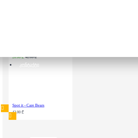
20.00 ₾
42.00 ₾
Spot it - On The Road
20.00 ₾
42.00 ₾
ᲙᲝᲜᲢᲐᲥᲢᲘ
Spot it - Care Bears
42.00 ₾