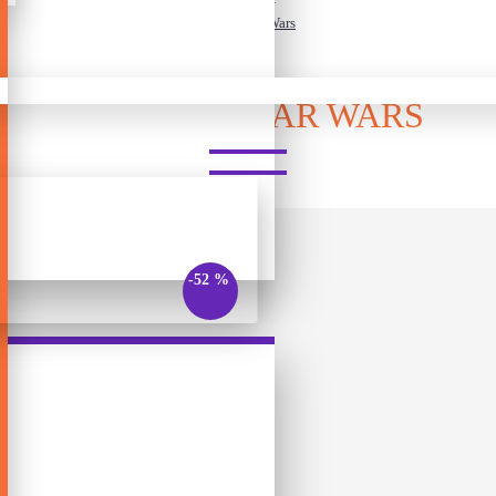
Spot it - Star Wars
SPOT IT - STAR WARS
-52 %