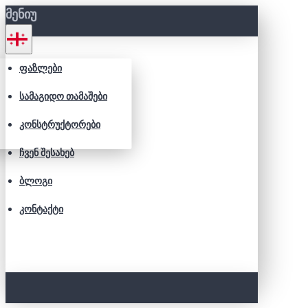
ᲛᲔᲜᲘᲣ
ᲤᲐᲖᲚᲔᲑᲘ
ᲡᲐᲛᲐᲒᲘᲓᲝ ᲗᲐᲛᲐᲨᲔᲑᲘ
ᲙᲝᲜᲡᲢᲠᲣᲥᲢᲝᲠᲔᲑᲘ
ᲩᲕᲔᲜ ᲨᲔᲡᲐᲮᲔᲑ
ᲑᲚᲝᲒᲘ
ᲙᲝᲜᲢᲐᲥᲢᲘ