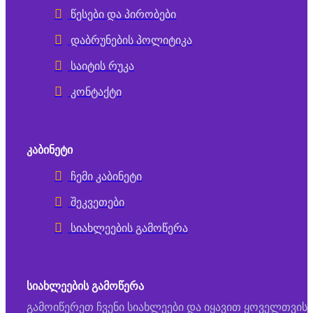
წესები და პირობები
დაბრუნების პოლიტიკა
საიტის რუკა
კონტაქტი
ᲙᲐᲑᲘᲜᲔᲢᲘ
ჩემი კაბინეტი
შეკვეთები
სიახლეების გამოწერა
ᲡᲘᲐᲮᲚᲔᲔᲑᲘᲡ ᲒᲐᲛᲝᲬᲔᲠᲐ
გამოიწერეთ ჩვენი სიახლეები და იყავით ყოველთვის