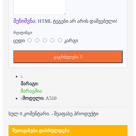
შენიშვნა:
HTML ტეგები არ არის დაშვებული!
რეიტინგი
ცუდი
კარგი
გაგრძელება
მარაგი:
მარაგშია
მოდელი:
A510
სულ 0 კომენტარი.
-
შეაფასე პროდუქტი
ᲨᲔᲗᲐᲕᲐᲖᲔᲑᲐ ᲓᲐᲡᲠᲣᲚᲓᲔᲑᲐ: