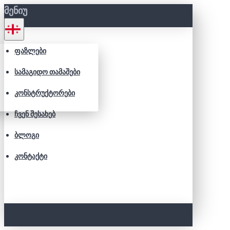
ᲛᲔᲜᲘᲣ
ᲤᲐᲖᲚᲔᲑᲘ
ᲡᲐᲛᲐᲒᲘᲓᲝ ᲗᲐᲛᲐᲨᲔᲑᲘ
ᲙᲝᲜᲡᲢᲠᲣᲥᲢᲝᲠᲔᲑᲘ
ᲩᲕᲔᲜ ᲨᲔᲡᲐᲮᲔᲑ
ᲑᲚᲝᲒᲘ
ᲙᲝᲜᲢᲐᲥᲢᲘ