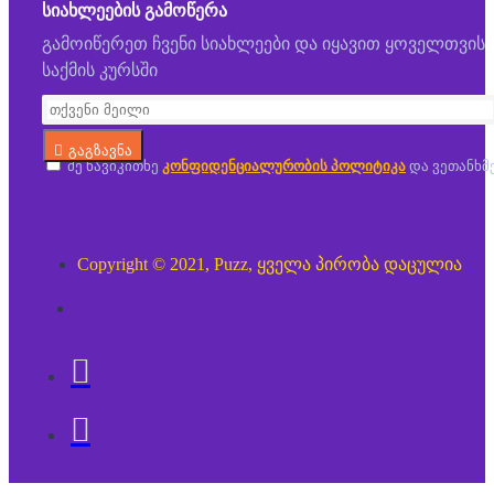
ᲡᲘᲐᲮᲚᲔᲔᲑᲘᲡ ᲒᲐᲛᲝᲬᲔᲠᲐ
გამოიწერეთ ჩვენი სიახლეები და იყავით ყოველთვის
საქმის კურსში
გაგზავნა
მე წავიკითხე
კონფიდენციალურობის პოლიტიკა
და ვეთანხმ
Copyright © 2021, Puzz, ყველა პირობა დაცულია