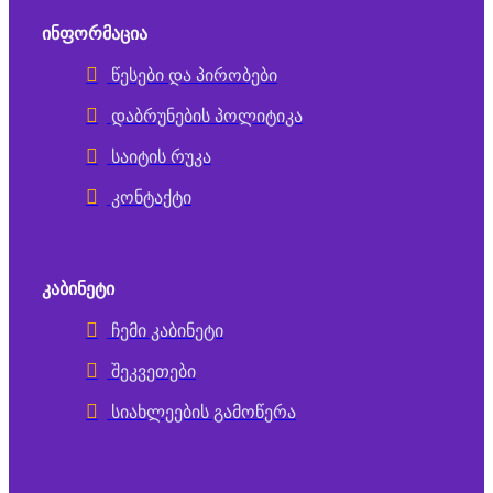
ᲘᲜᲤᲝᲠᲛᲐᲪᲘᲐ
წესები და პირობები
დაბრუნების პოლიტიკა
საიტის რუკა
კონტაქტი
ᲙᲐᲑᲘᲜᲔᲢᲘ
ჩემი კაბინეტი
შეკვეთები
სიახლეების გამოწერა