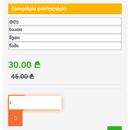
ᲨᲔᲗᲐᲕᲐᲖᲔᲑᲐ ᲓᲐᲡᲠᲣᲚᲓᲔᲑᲐ:
დღე
საათი
წუთი
წამი
30.00 ₾
45.00 ₾