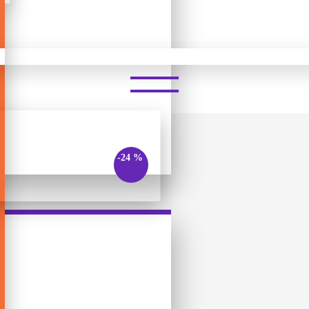
ROOT
-24 %