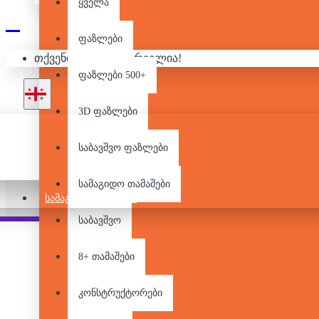
ყველა
ფაზლები
თქვენი კალათა ცარიელია!
ფაზლები 500+
3D ფაზლები
საბავშვო ფაზლები
სამაგიდო თამაშები
ᲡᲐᲛᲐᲒᲘᲓᲝ ᲗᲐᲛᲐᲨᲔᲑᲘ
საბავშვო
Pair it With
People Also Bought
8+ თამაშები
კონსტრუქტორები