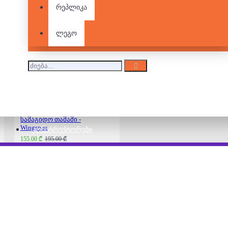
რეპლიკა
Catan Seafarers ( ზღვის
გაფართოვება)
ლეგო
80.00 ₾
115.00 ₾
სამაგიდო თამაში -
Wingspan
ᲙᲝᲜᲡᲢᲠᲣᲥᲢᲝᲠᲔᲑᲘ
155.00 ₾
195.00 ₾
სამაგიდო თამაში -
გორგასალი