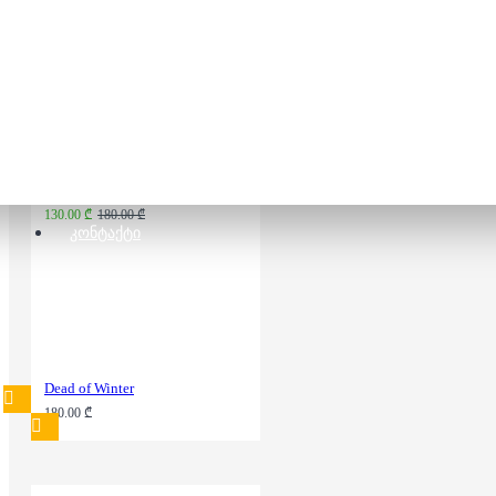
149.00 ₾
179.00 ₾
Clank!
130.00 ₾
180.00 ₾
ᲙᲝᲜᲢᲐᲥᲢᲘ
Dead of Winter
180.00 ₾