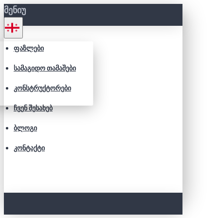
ᲛᲔᲜᲘᲣ
ᲤᲐᲖᲚᲔᲑᲘ
ᲡᲐᲛᲐᲒᲘᲓᲝ ᲗᲐᲛᲐᲨᲔᲑᲘ
ᲙᲝᲜᲡᲢᲠᲣᲥᲢᲝᲠᲔᲑᲘ
ᲩᲕᲔᲜ ᲨᲔᲡᲐᲮᲔᲑ
ᲑᲚᲝᲒᲘ
ᲙᲝᲜᲢᲐᲥᲢᲘ