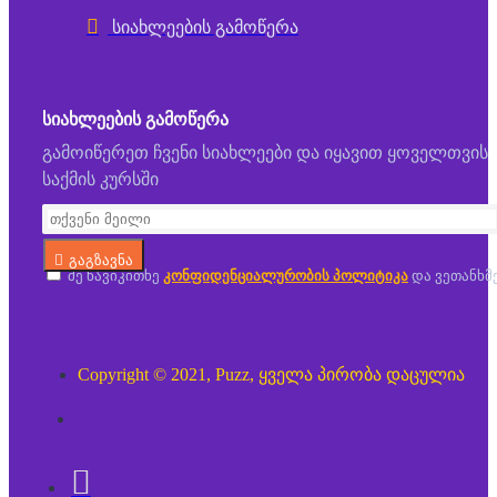
სიახლეების გამოწერა
ᲡᲘᲐᲮᲚᲔᲔᲑᲘᲡ ᲒᲐᲛᲝᲬᲔᲠᲐ
გამოიწერეთ ჩვენი სიახლეები და იყავით ყოველთვის
საქმის კურსში
გაგზავნა
მე წავიკითხე
კონფიდენციალურობის პოლიტიკა
და ვეთანხმ
Copyright © 2021, Puzz, ყველა პირობა დაცულია