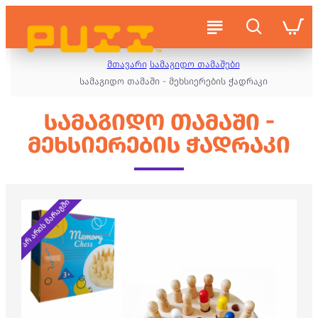
მთავარი
სამაგიდო თამაშები
სამაგიდო თამაში - მეხსიერების ჭადრაკი
ᲡᲐᲛᲐᲒᲘᲓᲝ ᲗᲐᲛᲐᲨᲘ -
ᲛᲔᲮᲡᲘᲔᲠᲔᲑᲘᲡ ᲭᲐᲓᲠᲐᲙᲘ
არ არის მარაგში