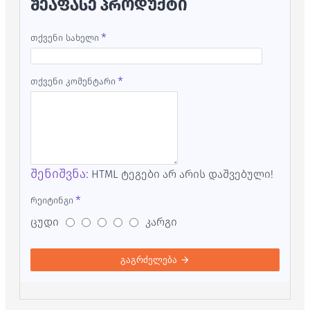
ᲨᲔᲐᲤᲐᲡᲔ ᲞᲠᲝᲓᲣᲥᲢᲘ
თქვენი სახელი
თქვენი კომენტარი
შენიშვნა:
HTML ტეგები არ არის დაშვებული!
რეიტინგი
ცუდი
კარგი
გაგრძელება