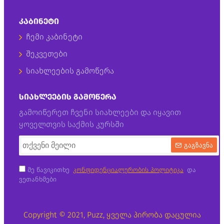
ᲙᲐᲑᲘᲜᲔᲢᲘ
ჩემი კაბინეტი
შეკვეთები
სიახლეების გამოწერა
ᲡᲘᲐᲮᲚᲔᲔᲑᲘᲡ ᲒᲐᲛᲝᲬᲔᲠᲐ
გამოიწერეთ ჩვენი სიახლეები და იყავით
ყოველთვის საქმის კურსში
გაგზავნა
მე წავიკითხე
კონფიდენციალურობის პოლიტიკა
და
ვეთანხმები
Copyright © 2021, Puzz, ყველა პირობა დაცულია