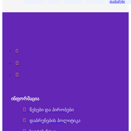
თამაშები
ᲘᲜᲤᲝᲠᲛᲐᲪᲘᲐ
წესები და პირობები
დაბრუნების პოლიტიკა