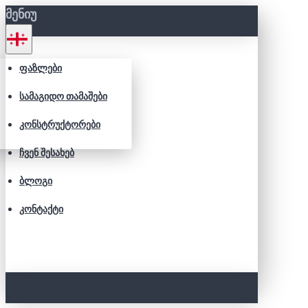
ᲛᲔᲜᲘᲣ
ᲤᲐᲖᲚᲔᲑᲘ
ᲡᲐᲛᲐᲒᲘᲓᲝ ᲗᲐᲛᲐᲨᲔᲑᲘ
ᲙᲝᲜᲡᲢᲠᲣᲥᲢᲝᲠᲔᲑᲘ
ᲩᲕᲔᲜ ᲨᲔᲡᲐᲮᲔᲑ
ᲑᲚᲝᲒᲘ
ᲙᲝᲜᲢᲐᲥᲢᲘ