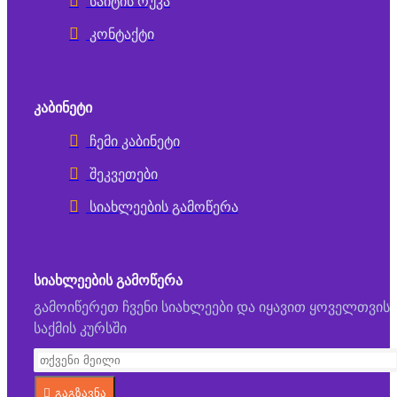
საიტის რუკა
კონტაქტი
ᲙᲐᲑᲘᲜᲔᲢᲘ
ჩემი კაბინეტი
შეკვეთები
სიახლეების გამოწერა
ᲡᲘᲐᲮᲚᲔᲔᲑᲘᲡ ᲒᲐᲛᲝᲬᲔᲠᲐ
გამოიწერეთ ჩვენი სიახლეები და იყავით ყოველთვის
საქმის კურსში
გაგზავნა