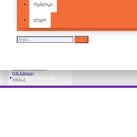
რეპლიკა
What do you Meme
ლეგო
85.00 ₾
What do you Meme?
(UK Edition)
ᲙᲝᲜᲡᲢᲠᲣᲥᲢᲝᲠᲔᲑᲘ
110.00 ₾
Cards Against Thrones
100.00 ₾