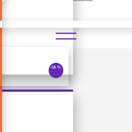
T DO YOU MEME: FOR THE G
-50 %