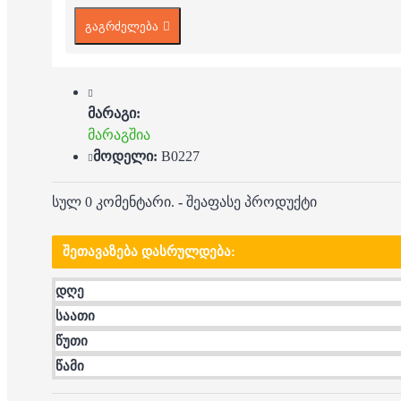
გაგრძელება
მარაგი:
მარაგშია
მოდელი:
B0227
სულ 0 კომენტარი.
-
შეაფასე პროდუქტი
ᲨᲔᲗᲐᲕᲐᲖᲔᲑᲐ ᲓᲐᲡᲠᲣᲚᲓᲔᲑᲐ:
დღე
საათი
წუთი
წამი