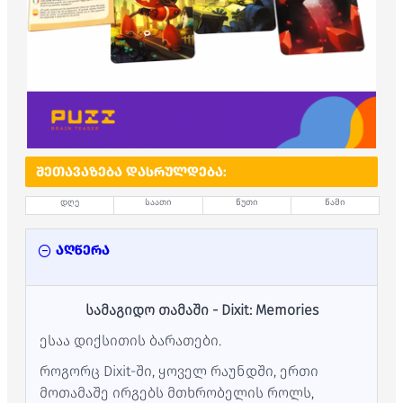
ᲨᲔᲗᲐᲕᲐᲖᲔᲑᲐ ᲓᲐᲡᲠᲣᲚᲓᲔᲑᲐ:
დღე
საათი
წუთი
წამი
აღწერა
სამაგიდო თამაში - Dixit: Memories
ესაა დიქსითის ბარათები.
როგორც Dixit-ში, ყოველ რაუნდში, ერთი
მოთამაშე ირგებს მთხრობელის როლს,