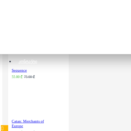
Azul
80.00 ₾
105.00 ₾
ᲙᲝᲜᲢᲐᲥᲢᲘ
Sequence
55.00 ₾
75.00 ₾
Catan: Merchants of
Europe