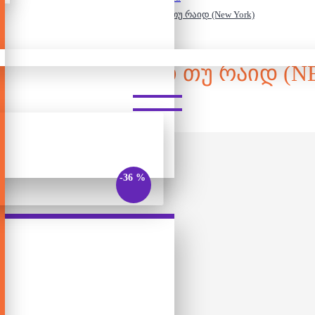
სამაგიდო თამაში - თიქეთ თუ რაიდ (New York)
 ᲗᲐᲛᲐᲨᲘ - ᲗᲘᲥᲔᲗ ᲗᲣ ᲠᲐᲘᲓ (
-36 %