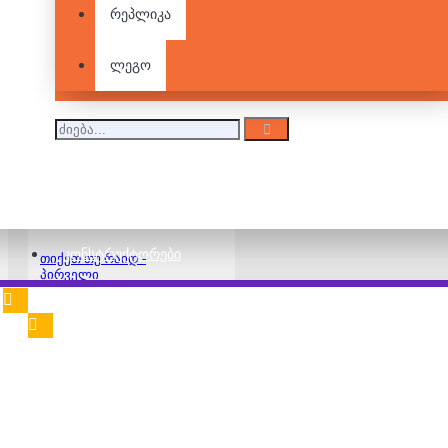
რეპლიკა
ლეგო
Ticket To Ride To
Europe
115.00 ₾
ᲙᲝᲜᲡᲢᲠᲣᲥᲢᲝᲠᲔᲑᲘ
თიქეთ თუ რაიდ -
პირველი
მოგზაურობა
55.00 ₾