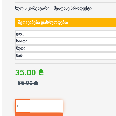
სულ 0 კომენტარი.
-
შეაფასე პროდუქტი
ᲨᲔᲗᲐᲕᲐᲖᲔᲑᲐ ᲓᲐᲡᲠᲣᲚᲓᲔᲑᲐ:
დღე
საათი
წუთი
წამი
35.00 ₾
55.00 ₾