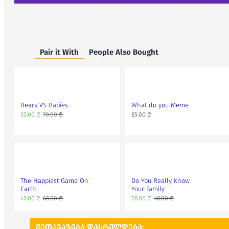
Pair it With
People Also Bought
Bears VS Babies
What do you Meme
52.00 ₾
70.00 ₾
85.00 ₾
The Happiest Game On
Do You Really Know
Earth
Your Family
42.00 ₾
66.00 ₾
28.00 ₾
48.00 ₾
ᲨᲔᲗᲐᲕᲐᲖᲔᲑᲐ ᲓᲐᲡᲠᲣᲚᲓᲔᲑᲐ: