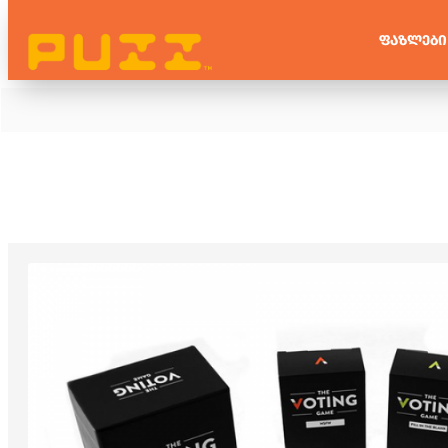
ᲤᲐᲖᲚᲔᲑᲘ