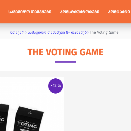
ᲡᲐᲛᲐᲒᲘᲓᲝ ᲗᲐᲛᲐᲨᲔᲑᲘ
ᲙᲝᲜᲡᲢᲠᲣᲥᲢᲝᲠᲔᲑᲘ
ᲙᲝᲜᲢᲐᲥᲢᲘ
მთავარი
სამაგიდო თამაშები
8+ თამაშები
The Voting Game
THE VOTING GAME
-42 %