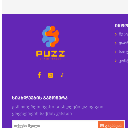
ᲘᲜᲤᲝ
წესე
დაბ
საიტ
კონ
ᲡᲘᲐᲮᲚᲔᲔᲑᲘᲡ ᲒᲐᲛᲝᲬᲔᲠᲐ
გამოიწერეთ ჩვენი სიახლეები და იყავით
ყოველთვის საქმის კურსში
გაგზავნა