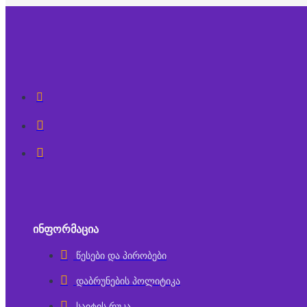
ᲘᲜᲤᲝᲠᲛᲐᲪᲘᲐ
წესები და პირობები
დაბრუნების პოლიტიკა
საიტის რუკა