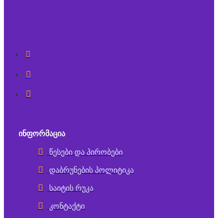
ᲘᲜᲤᲝᲠᲛᲐᲪᲘᲐ
წესები და პირობები
დაბრუნების პოლიტიკა
საიტის რუკა
კონტაქტი