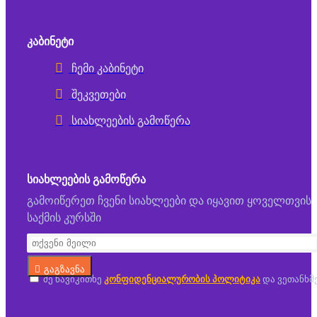
ᲙᲐᲑᲘᲜᲔᲢᲘ
ჩემი კაბინეტი
შეკვეთები
სიახლეების გამოწერა
ᲡᲘᲐᲮᲚᲔᲔᲑᲘᲡ ᲒᲐᲛᲝᲬᲔᲠᲐ
გამოიწერეთ ჩვენი სიახლეები და იყავით ყოველთვის
საქმის კურსში
გაგზავნა
მე წავიკითხე
კონფიდენციალურობის პოლიტიკა
და ვეთანხმ