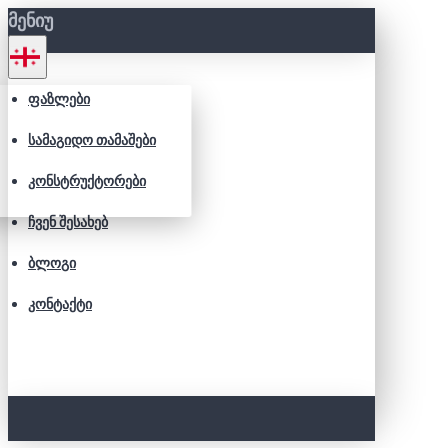
ᲛᲔᲜᲘᲣ
ᲤᲐᲖᲚᲔᲑᲘ
ᲡᲐᲛᲐᲒᲘᲓᲝ ᲗᲐᲛᲐᲨᲔᲑᲘ
ᲙᲝᲜᲡᲢᲠᲣᲥᲢᲝᲠᲔᲑᲘ
ᲩᲕᲔᲜ ᲨᲔᲡᲐᲮᲔᲑ
ᲑᲚᲝᲒᲘ
ᲙᲝᲜᲢᲐᲥᲢᲘ