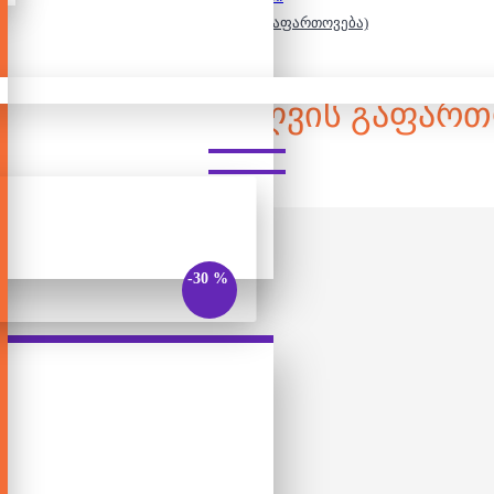
Catan Seafarers ( ზღვის გაფართოვება)
 SEAFARERS ( ᲖᲦᲕᲘᲡ ᲒᲐᲤᲐᲠᲗ
-30 %