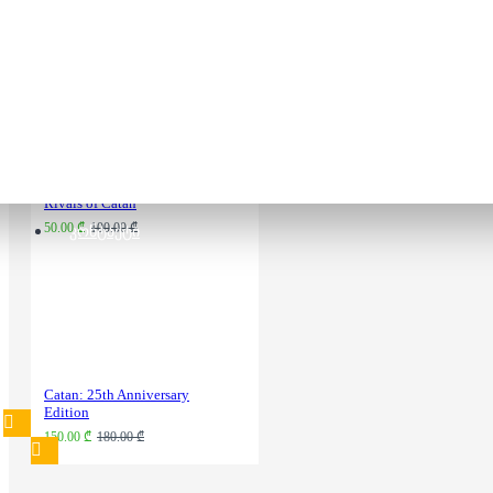
Root
130.00 ₾
170.00 ₾
Rivals of Catan
50.00 ₾
100.00 ₾
ᲙᲝᲜᲢᲐᲥᲢᲘ
Catan: 25th Anniversary
Edition
150.00 ₾
180.00 ₾