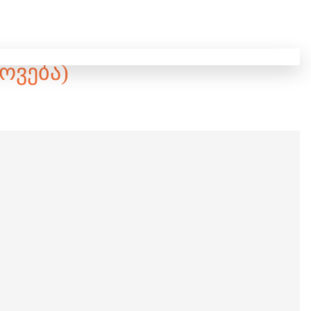
ᲝᲕᲔᲑᲐ)