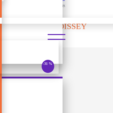
Dixit: Odissey
DIXIT: ODISSEY
-31 %