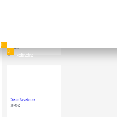
40.00 ₾
58.00 ₾
Dixit: Journey
58.00 ₾
ᲙᲝᲜᲢᲐᲥᲢᲘ
Dixit: Revelation
58.00 ₾