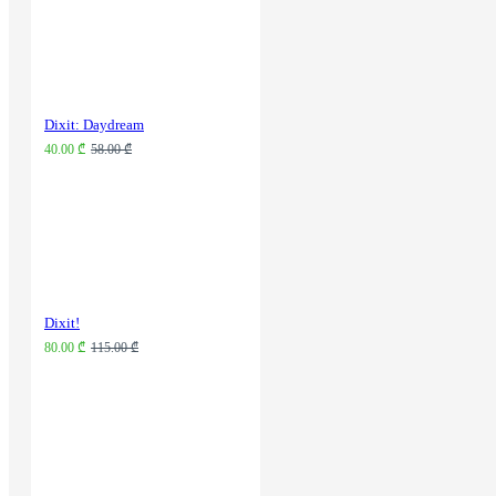
Dixit: Daydream
40.00 ₾
58.00 ₾
Dixit!
80.00 ₾
115.00 ₾