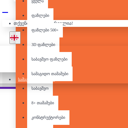
ყველა
ფაზლები
თქვენი კალათა ცარიელია!
ფაზლები 500+
3D ფაზლები
საბავშვო ფაზლები
სამაგიდო თამაშები
ᲡᲐᲛᲐᲒᲘᲓᲝ ᲗᲐᲛᲐᲨᲔᲑᲘ
საბავშვო
Pair it With
People Also Bought
8+ თამაშები
კონსტრუქტორები