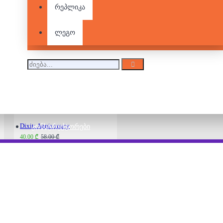
რეპლიკა
ლეგო
Dixit - Quest Expansion
58.00 ₾
75.00 ₾
Dixit: Anniversary
ᲙᲝᲜᲡᲢᲠᲣᲥᲢᲝᲠᲔᲑᲘ
40.00 ₾
58.00 ₾
Dixit: Daydream