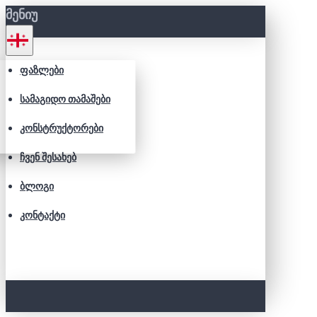
ᲛᲔᲜᲘᲣ
ᲤᲐᲖᲚᲔᲑᲘ
ᲡᲐᲛᲐᲒᲘᲓᲝ ᲗᲐᲛᲐᲨᲔᲑᲘ
ᲙᲝᲜᲡᲢᲠᲣᲥᲢᲝᲠᲔᲑᲘ
ᲩᲕᲔᲜ ᲨᲔᲡᲐᲮᲔᲑ
ᲑᲚᲝᲒᲘ
ᲙᲝᲜᲢᲐᲥᲢᲘ