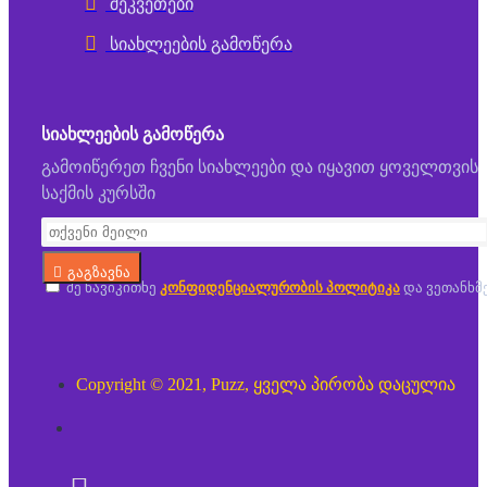
შეკვეთები
სიახლეების გამოწერა
ᲡᲘᲐᲮᲚᲔᲔᲑᲘᲡ ᲒᲐᲛᲝᲬᲔᲠᲐ
გამოიწერეთ ჩვენი სიახლეები და იყავით ყოველთვის
საქმის კურსში
გაგზავნა
მე წავიკითხე
კონფიდენციალურობის პოლიტიკა
და ვეთანხმ
Copyright © 2021, Puzz, ყველა პირობა დაცულია