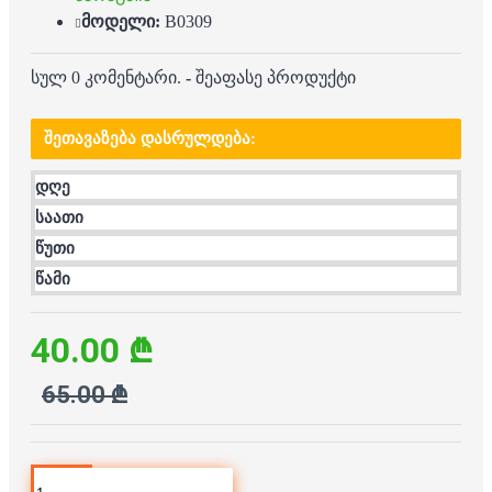
მოდელი:
B0309
სულ 0 კომენტარი.
-
შეაფასე პროდუქტი
ᲨᲔᲗᲐᲕᲐᲖᲔᲑᲐ ᲓᲐᲡᲠᲣᲚᲓᲔᲑᲐ:
დღე
საათი
წუთი
წამი
40.00 ₾
65.00 ₾