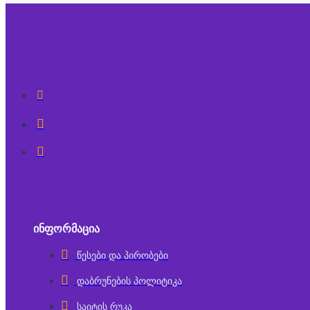
ᲘᲜᲤᲝᲠᲛᲐᲪᲘᲐ
წესები და პირობები
დაბრუნების პოლიტიკა
საიტის რუკა