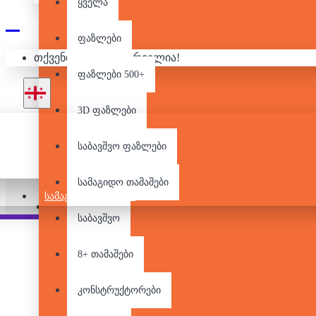
ყველა
ფაზლები
თქვენი კალათა ცარიელია!
ფაზლები 500+
3D ფაზლები
საბავშვო ფაზლები
არ არის მარაგში
სამაგიდო თამაშები
ᲡᲐᲛᲐᲒᲘᲓᲝ ᲗᲐᲛᲐᲨᲔᲑᲘ
Pair it With
საბავშვო
8+ თამაშები
კონსტრუქტორები