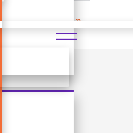
ᲡᲐᲛᲐᲒᲘᲓᲝ ᲗᲐᲛᲐᲨᲘ - BINGO!