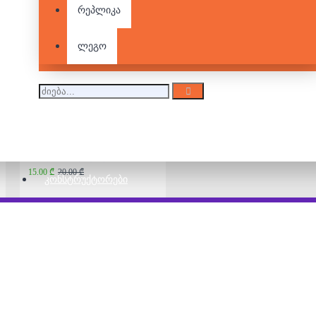
რეპლიკა
Funny Bunny
42.00 ₾
ლეგო
ლოტო - ინგლისური
ასოები და ციფრები
15.00 ₾
20.00 ₾
ᲙᲝᲜᲡᲢᲠᲣᲥᲢᲝᲠᲔᲑᲘ
ბინგო
65.00 ₾