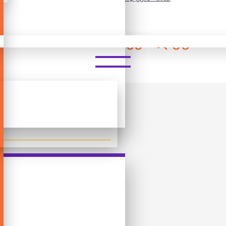
ᲒᲘᲓᲝ ᲗᲐᲛᲐᲨᲘ - ᲠᲔᲕᲝᲚᲣᲪᲘᲐ -