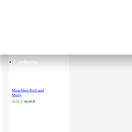
Monopoly Las Vegas
48.00 ₾
68.00 ₾
ᲙᲝᲜᲢᲐᲥᲢᲘ
Munchkin Rick and
Morty
38.00 ₾
60.00 ₾