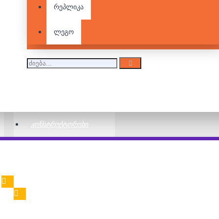
რეპლიკა
24.00 ₾
48.00 ₾
ლეგო
Avalon
48.00 ₾
65.00 ₾
ᲙᲝᲜᲡᲢᲠᲣᲥᲢᲝᲠᲔᲑᲘ
სამაგიდო თამაში -
The Resistance
65.00 ₾