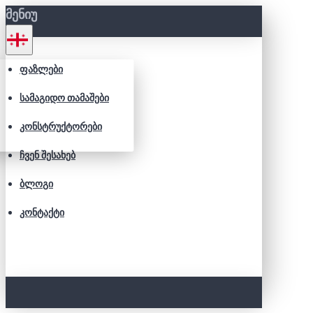
ᲛᲔᲜᲘᲣ
ᲤᲐᲖᲚᲔᲑᲘ
ᲡᲐᲛᲐᲒᲘᲓᲝ ᲗᲐᲛᲐᲨᲔᲑᲘ
ᲙᲝᲜᲡᲢᲠᲣᲥᲢᲝᲠᲔᲑᲘ
ᲩᲕᲔᲜ ᲨᲔᲡᲐᲮᲔᲑ
ᲑᲚᲝᲒᲘ
ᲙᲝᲜᲢᲐᲥᲢᲘ