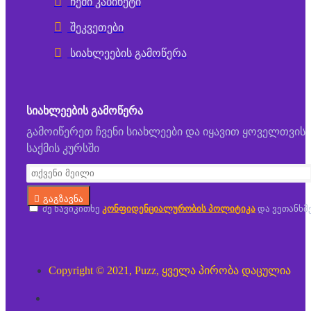
ჩემი კაბინეტი
შეკვეთები
სიახლეების გამოწერა
ᲡᲘᲐᲮᲚᲔᲔᲑᲘᲡ ᲒᲐᲛᲝᲬᲔᲠᲐ
გამოიწერეთ ჩვენი სიახლეები და იყავით ყოველთვის
საქმის კურსში
გაგზავნა
მე წავიკითხე
კონფიდენციალურობის პოლიტიკა
და ვეთანხმ
Copyright © 2021, Puzz, ყველა პირობა დაცულია