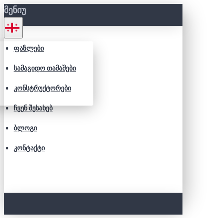
ᲛᲔᲜᲘᲣ
ᲤᲐᲖᲚᲔᲑᲘ
ᲡᲐᲛᲐᲒᲘᲓᲝ ᲗᲐᲛᲐᲨᲔᲑᲘ
ᲙᲝᲜᲡᲢᲠᲣᲥᲢᲝᲠᲔᲑᲘ
ᲩᲕᲔᲜ ᲨᲔᲡᲐᲮᲔᲑ
ᲑᲚᲝᲒᲘ
ᲙᲝᲜᲢᲐᲥᲢᲘ