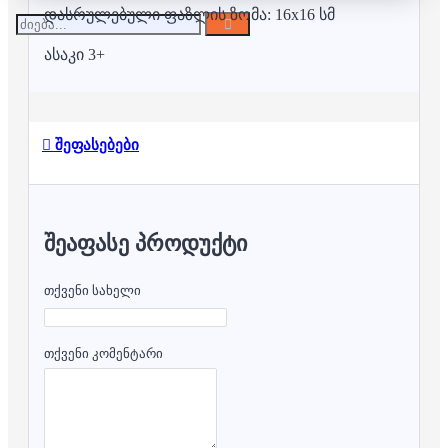
დასრულებული ფაზლის ზომა: 16x16 სმ
ასაკი 3+
შეფასებები
ᲨᲔᲐᲤᲐᲡᲔ ᲞᲠᲝᲓᲣᲥᲢᲘ
თქვენი სახელი
თქვენი კომენტარი