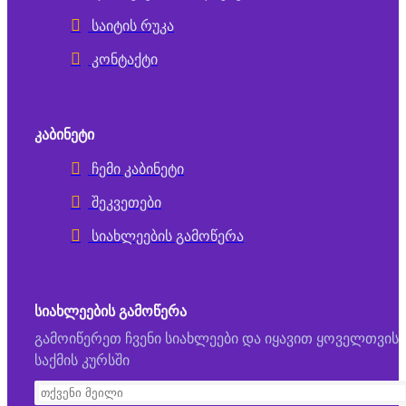
საიტის რუკა
კონტაქტი
ᲙᲐᲑᲘᲜᲔᲢᲘ
ჩემი კაბინეტი
შეკვეთები
სიახლეების გამოწერა
ᲡᲘᲐᲮᲚᲔᲔᲑᲘᲡ ᲒᲐᲛᲝᲬᲔᲠᲐ
გამოიწერეთ ჩვენი სიახლეები და იყავით ყოველთვის
საქმის კურსში