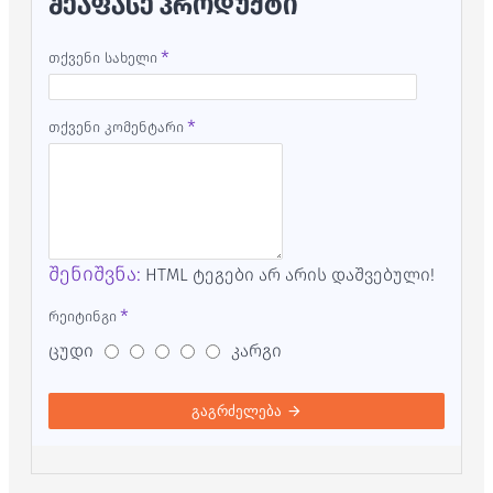
ᲨᲔᲐᲤᲐᲡᲔ ᲞᲠᲝᲓᲣᲥᲢᲘ
თქვენი სახელი
თქვენი კომენტარი
შენიშვნა:
HTML ტეგები არ არის დაშვებული!
რეიტინგი
ცუდი
კარგი
გაგრძელება