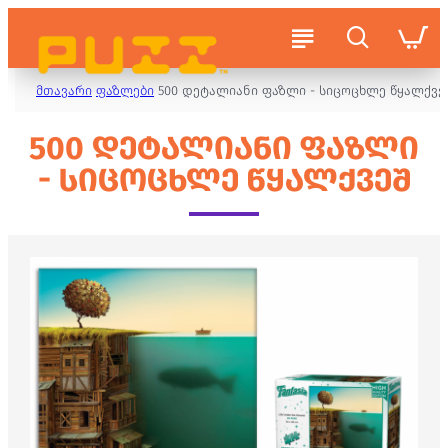
მთავარი
ფაზლები
500 დეტალიანი ფაზლი - სიცოცხლე წყალქვე
500 ᲓᲔᲢᲐᲚᲘᲐᲜᲘ ᲤᲐᲖᲚᲘ
- ᲡᲘᲪᲝᲪᲮᲚᲔ ᲬᲧᲐᲚᲥᲕᲔᲨ