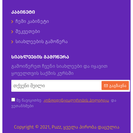
ᲙᲐᲑᲘᲜᲔᲢᲘ
ჩემი კაბინეტი
შეკვეთები
სიახლეების გამოწერა
ᲡᲘᲐᲮᲚᲔᲔᲑᲘᲡ ᲒᲐᲛᲝᲬᲔᲠᲐ
გამოიწერეთ ჩვენი სიახლეები და იყავით
ყოველთვის საქმის კურსში
გაგზავნა
მე წავიკითხე
კონფიდენციალურობის პოლიტიკა
და
ვეთანხმები
Copyright © 2021, Puzz, ყველა პირობა დაცულია