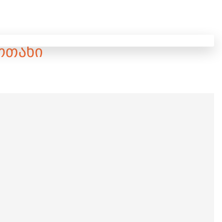
ᲝᲗᲐᲮᲘ