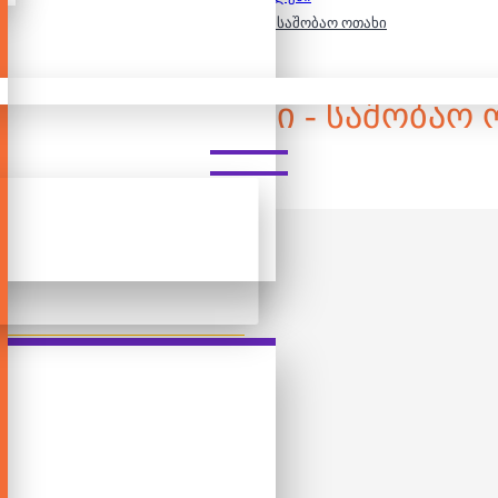
300 დეტალიანი ფაზლი - საშობაო ოთახი
ᲓᲔᲢᲐᲚᲘᲐᲜᲘ ᲤᲐᲖᲚᲘ - ᲡᲐᲨᲝᲑᲐᲝ 