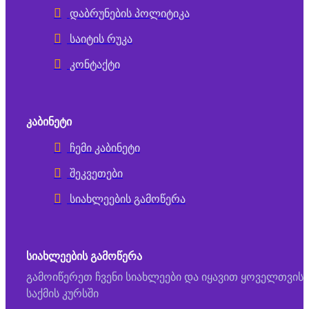
დაბრუნების პოლიტიკა
საიტის რუკა
კონტაქტი
ᲙᲐᲑᲘᲜᲔᲢᲘ
ჩემი კაბინეტი
შეკვეთები
სიახლეების გამოწერა
ᲡᲘᲐᲮᲚᲔᲔᲑᲘᲡ ᲒᲐᲛᲝᲬᲔᲠᲐ
გამოიწერეთ ჩვენი სიახლეები და იყავით ყოველთვის
საქმის კურსში