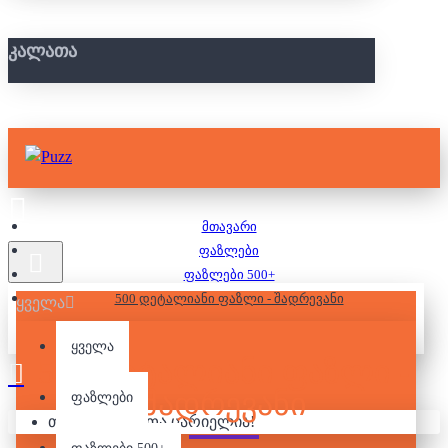
ᲙᲐᲚᲐᲗᲐ
მთავარი
ფაზლები
ფაზლები 500+
500 დეტალიანი ფაზლი - შადრევანი
ყველა
ყველა
500 ᲓᲔᲢᲐᲚᲘᲐᲜᲘ ᲤᲐᲖᲚᲘ -
ᲨᲐᲓᲠᲔᲕᲐᲜᲘ
ფაზლები
თქვენი კალათა ცარიელია!