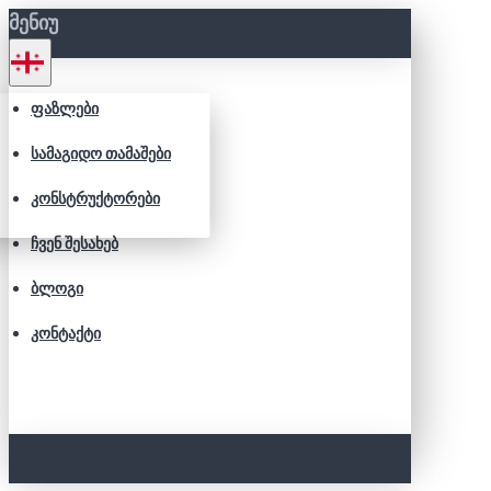
ᲛᲔᲜᲘᲣ
ᲤᲐᲖᲚᲔᲑᲘ
ᲡᲐᲛᲐᲒᲘᲓᲝ ᲗᲐᲛᲐᲨᲔᲑᲘ
ᲙᲝᲜᲡᲢᲠᲣᲥᲢᲝᲠᲔᲑᲘ
ᲩᲕᲔᲜ ᲨᲔᲡᲐᲮᲔᲑ
ᲑᲚᲝᲒᲘ
ᲙᲝᲜᲢᲐᲥᲢᲘ